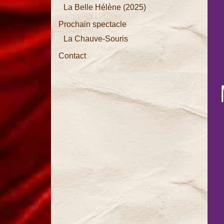
La Belle Hélène (2025)
La Vie
Prochain spectacle
Parisienne
La Chauve-Souris
La
Contact
Chauve-
Souris
La Belle
Hélène
La
Périchole
Les
Brigands
La Grande-
Duchesse
de