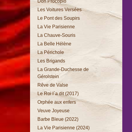
Don Procopio
Les Voitures Versées
Le Pont des Soupirs
Princesse
La Vie Parisienne
de
La Chauve-Souris
Trébizonde
La Belle Hélène
Barbe
La Périchole
Bleue
Les Brigands
Don
La Grande-Duchesse de
Procopio
Gérolstein
Les
Rêve de Valse
Voitures
Le Roi l´a dit (2017)
Versées
Orphée aux enfers
Le Pont
Veuve Joyeuse
des
Barbe Bleue (2022)
Soupirs
La Vie Parisienne (2024)