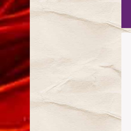
Gérolstein
Rêve de
Valse
Le Roi l´a
dit (2017)
Orphée
aux enfers
Veuve
Joyeuse
Barbe
Bleue
(2022)