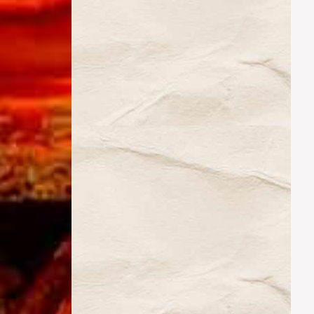
La Vie
Parisienne
(2024)
La Belle
Hélène
(2025)
Prochain
spectacle
La
Chauve-
Souris
Contact