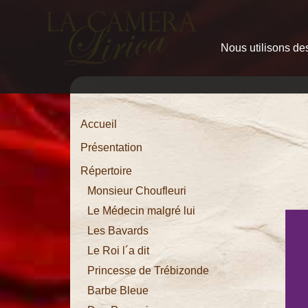
Nous utilisons des
Accueil
Présentation
Répertoire
Monsieur
Accueil
Choufleuri
Présentation
Le
Répertoire
Médecin
Monsieur Choufleuri
malgré lui
Le Médecin malgré lui
Les Bavards
Les
Le Roi l´a dit
Bavards
Princesse de Trébizonde
Le Roi l´a
Barbe Bleue
dit