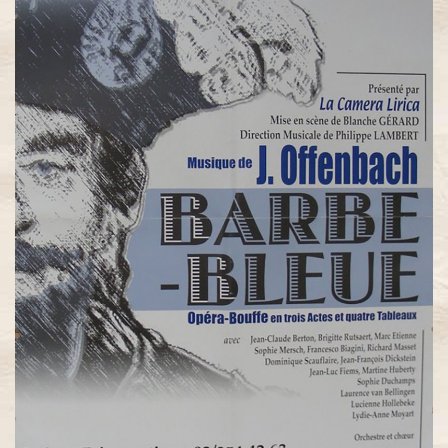
La Vie
Parisienne
La
Chauve-
Souris
La Belle
Hélène
La
Périchole
Les
Brigands
La Grande-
Duchesse
de