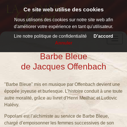
Ce site web utilise des cookies
Nous utilisons des cookies sur notre site web afin
Accueil
d'améliorer votre expérience en tant qu'utilisateur.
Présentation
Lire notre politique de confidentialité
D'accord
Répertoire
Annuler
Monsieur
Barbe Bleue
Choufleuri
de Jacques Offenbach
Le
Médecin
malgré lui
"Barbe Bleue" mis en musique par Offenbach devient une
épopée joyeuse et burlesque. L’histoire conduit à une toute
autre moralité, grâce au livret d’Henri Meilhac et Ludovic
Les
Halévy.
Bavards
Le Roi l´a
Popolani est l’alchimiste au service de Barbe Bleue,
chargé d’empoisonner les femmes successives de son
dit