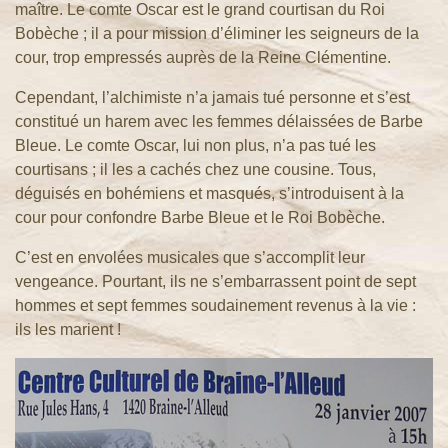
maître. Le comte Oscar est le grand courtisan du Roi
Bobèche ; il a pour mission d’éliminer les seigneurs de la
cour, trop empressés auprès de la Reine Clémentine.
Princesse
Cependant, l’alchimiste n’a jamais tué personne et s’est
de
constitué un harem avec les femmes délaissées de Barbe
Trébizonde
Bleue. Le comte Oscar, lui non plus, n’a pas tué les
Barbe
courtisans ; il les a cachés chez une cousine. Tous,
Bleue
déguisés en bohémiens et masqués, s’introduisent à la
cour pour confondre Barbe Bleue et le Roi Bobèche.
Don
Procopio
C’est en envolées musicales que s’accomplit leur
Les
vengeance. Pourtant, ils ne s’embarrassent point de sept
Voitures
hommes et sept femmes soudainement revenus à la vie :
ils les marient !
Versées
Le Pont
des
Soupirs