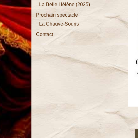
La Belle Hélène (2025)
La Vie
Prochain spectacle
Parisienne
La Chauve-Souris
La
Contact
Chauve-
Souris
La Belle
Hélène
La
Périchole
Les
Brigands
La Grande-
Duchesse
de