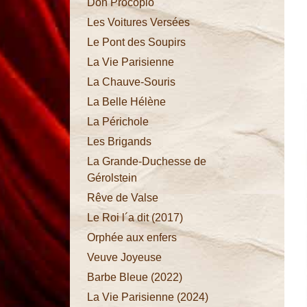
Don Procopio
Les Voitures Versées
Le Pont des Soupirs
Princesse
La Vie Parisienne
de
La Chauve-Souris
Trébizonde
La Belle Hélène
Barbe
La Périchole
Bleue
Les Brigands
Don
La Grande-Duchesse de
Procopio
Gérolstein
Les
Rêve de Valse
Voitures
Le Roi l´a dit (2017)
Versées
Orphée aux enfers
Le Pont
Veuve Joyeuse
des
Barbe Bleue (2022)
Soupirs
La Vie Parisienne (2024)