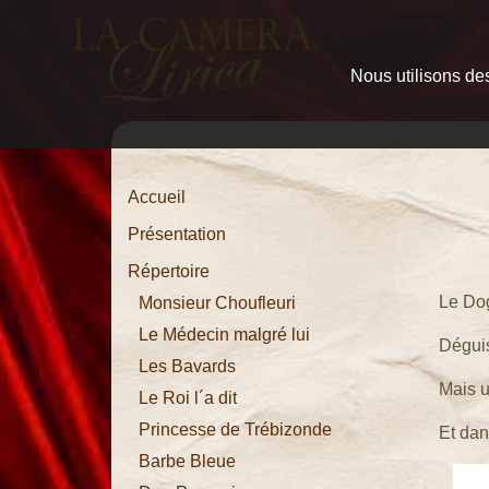
Nous utilisons des
Accueil
Présentation
Répertoire
Monsieur
Accueil
Choufleuri
Présentation
Le
Répertoire
Médecin
Le Dog
Monsieur Choufleuri
malgré lui
Le Médecin malgré lui
Déguis
Les Bavards
Les
Mais u
Le Roi l´a dit
Bavards
Princesse de Trébizonde
Et dan
Le Roi l´a
Barbe Bleue
dit