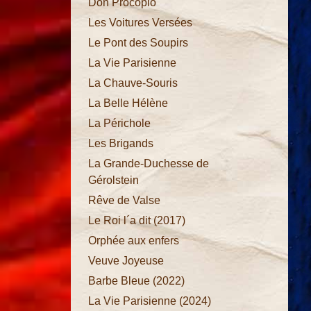
Don Procopio
Les Voitures Versées
Le Pont des Soupirs
Princesse
La Vie Parisienne
de
La Chauve-Souris
Trébizonde
La Belle Hélène
Barbe
La Périchole
Bleue
Les Brigands
Don
La Grande-Duchesse de
Procopio
Gérolstein
Les
Rêve de Valse
Voitures
Le Roi l´a dit (2017)
Versées
Orphée aux enfers
Le Pont
Veuve Joyeuse
des
Barbe Bleue (2022)
Soupirs
La Vie Parisienne (2024)