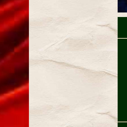
La Vie
Parisienne
(2024)
La Belle
Hélène
(2025)
Prochain
spectacle
La
Chauve-
Souris
Contact