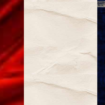
Gérolstein
Rêve de
Valse
Le Roi l´a
dit (2017)
Orphée
aux enfers
Veuve
Joyeuse
Barbe
Bleue
(2022)