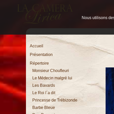
Nous utilisons des
Accueil
Présentation
Répertoire
Monsieur
Accueil
Choufleuri
Présentation
Le
Répertoire
Médecin
Monsieur Choufleuri
malgré lui
Le Médecin malgré lui
Les Bavards
Les
Le Roi l´a dit
Bavards
Princesse de Trébizonde
Le Roi l´a
Barbe Bleue
dit