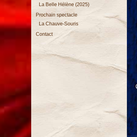
La Belle Hélène (2025)
La Vie
Prochain spectacle
Parisienne
La Chauve-Souris
La
Contact
Chauve-
Souris
La Belle
Hélène
La
Périchole
Les
Brigands
La Grande-
Duchesse
de