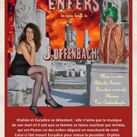
Princesse
de
Trébizonde
Barbe
Bleue
Don
Procopio
Les
Voitures
Versées
Le Pont
des
Soupirs