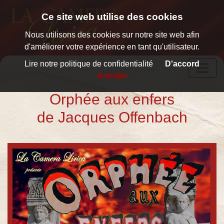
Ce site web utilise des cookies
Nous utilisons des cookies sur notre site web afin
Accueil
d'améliorer votre expérience en tant qu'utilisateur.
Présentation
Lire notre politique de confidentialité
D'accord
Répertoire
Annuler
Monsieur
Orphée aux enfers
Choufleuri
de Jacques Offenbach
Le
Médecin
malgré lui
Les
Bavards
Le Roi l´a
dit