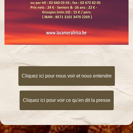
La Vie
Parisienne
(2024)
La Belle
Hélène
(2025)
Prochain
Cliquez ici pour nous voir et nous entendre
spectacle
La
Chauve-
Cliquez ici pour voir ce qu'en dit la presse
Souris
Contact