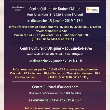
Gérolstein
Rêve de
Valse
Le Roi l´a
dit (2017)
Orphée
aux enfers
Veuve
Joyeuse
Barbe
Bleue
(2022)