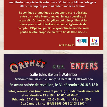
La Vie
Parisienne
La
Chauve-
Souris
La Belle
Hélène
La
Périchole
Les
Brigands
La Grande-
Duchesse
de