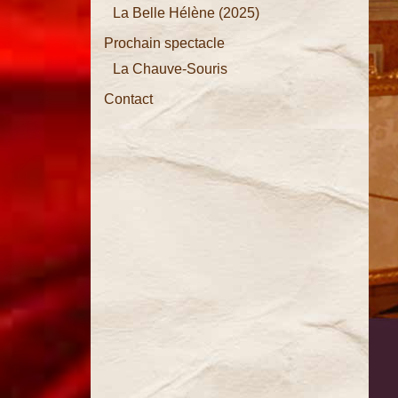
La Belle Hélène (2025)
La Vie
Prochain spectacle
Parisienne
La Chauve-Souris
La
Contact
Chauve-
Souris
La Belle
Hélène
La
Périchole
Les
Brigands
La Grande-
Duchesse
de