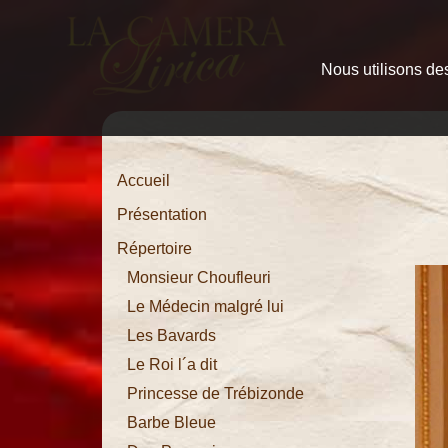
Nous utilisons des
Accueil
Présentation
Répertoire
Monsieur
Accueil
Choufleuri
Présentation
Le
Répertoire
Médecin
Monsieur Choufleuri
malgré lui
Le Médecin malgré lui
Les Bavards
Les
Le Roi l´a dit
Bavards
Princesse de Trébizonde
Le Roi l´a
Barbe Bleue
dit