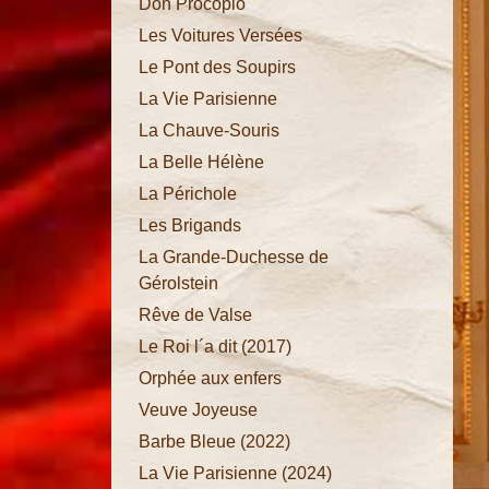
Don Procopio
Les Voitures Versées
Le Pont des Soupirs
Princesse
La Vie Parisienne
de
La Chauve-Souris
Trébizonde
La Belle Hélène
Barbe
La Périchole
Bleue
Les Brigands
Don
La Grande-Duchesse de
Procopio
Gérolstein
Les
Rêve de Valse
Voitures
Le Roi l´a dit (2017)
Versées
Orphée aux enfers
Le Pont
Veuve Joyeuse
des
Barbe Bleue (2022)
Soupirs
La Vie Parisienne (2024)