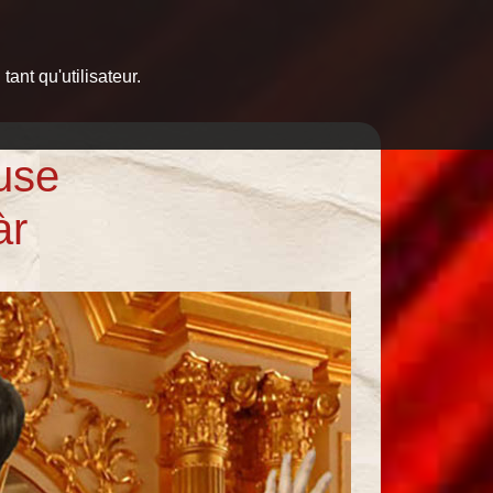
ant qu'utilisateur.
use
àr