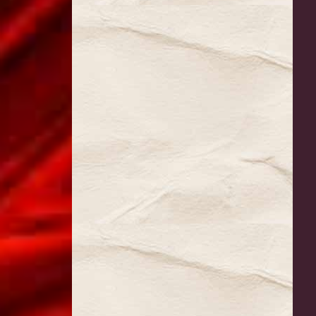
Gérolstein
Rêve de
Valse
Le Roi l´a
dit (2017)
Orphée
aux enfers
Veuve
Joyeuse
Barbe
Bleue
(2022)