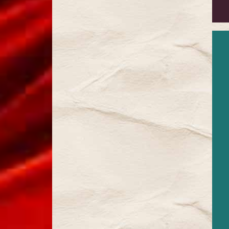
La Vie
Parisienne
(2024)
La Belle
Hélène
(2025)
Prochain
spectacle
La
Chauve-
Souris
Contact